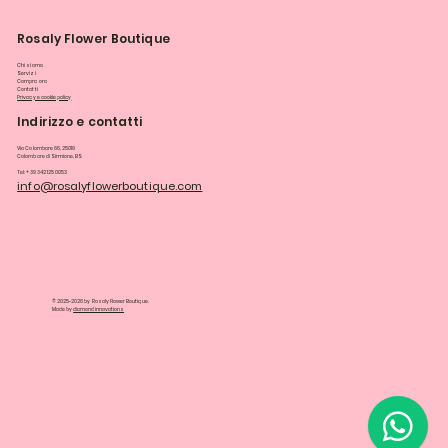
Rosaly Flower Boutique
Chi siamo
Servizi
Compra ora
Contatti
Privacy e cookie policy
Indirizzo e contatti
Via Colombare 66, 25019
Colombare di Sirmione, BS
Tel: +39 342 125 0053
info@rosalyflowerboutique.com
© 2025-2026 by Rosaly Flower Boutique.
Made by
diamondinnovations