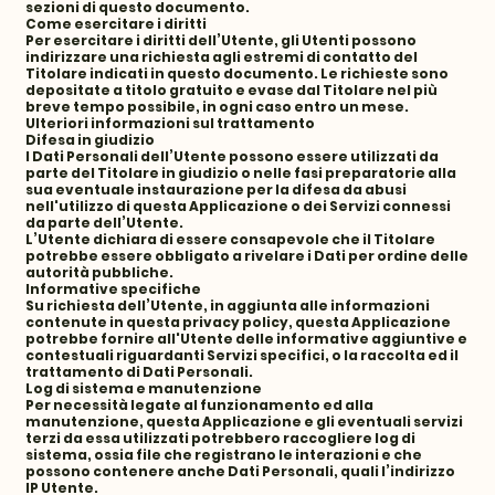
sezioni di questo documento.
Come esercitare i diritti
Per esercitare i diritti dell’Utente, gli Utenti possono
indirizzare una richiesta agli estremi di contatto del
Titolare indicati in questo documento. Le richieste sono
depositate a titolo gratuito e evase dal Titolare nel più
breve tempo possibile, in ogni caso entro un mese.
Ulteriori informazioni sul trattamento
Difesa in giudizio
I Dati Personali dell’Utente possono essere utilizzati da
parte del Titolare in giudizio o nelle fasi preparatorie alla
sua eventuale instaurazione per la difesa da abusi
nell'utilizzo di questa Applicazione o dei Servizi connessi
da parte dell’Utente.
L’Utente dichiara di essere consapevole che il Titolare
potrebbe essere obbligato a rivelare i Dati per ordine delle
autorità pubbliche.
Informative specifiche
Su richiesta dell’Utente, in aggiunta alle informazioni
contenute in questa privacy policy, questa Applicazione
potrebbe fornire all'Utente delle informative aggiuntive e
contestuali riguardanti Servizi specifici, o la raccolta ed il
trattamento di Dati Personali.
Log di sistema e manutenzione
Per necessità legate al funzionamento ed alla
manutenzione, questa Applicazione e gli eventuali servizi
terzi da essa utilizzati potrebbero raccogliere log di
sistema, ossia file che registrano le interazioni e che
possono contenere anche Dati Personali, quali l’indirizzo
IP Utente.