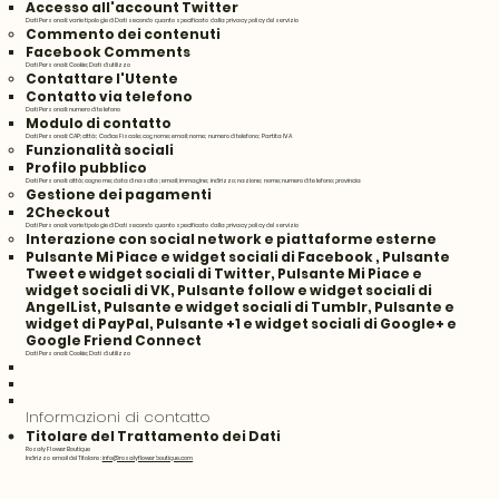
Accesso all'account Twitter
Dati Personali: varie tipologie di Dati secondo quanto specificato dalla privacy policy del servizio
Commento dei contenuti
Facebook Comments
Dati Personali: Cookie; Dati di utilizzo
Contattare l'Utente
Contatto via telefono
Dati Personali: numero di telefono
Modulo di contatto
Dati Personali: CAP; città; Codice Fiscale; cognome; email; nome; numero di telefono; Partita IVA
Funzionalità sociali
Profilo pubblico
Dati Personali: città; cognome; data di nascita; email; immagine; indirizzo; nazione; nome; numero di telefono; provincia
Gestione dei pagamenti
2Checkout
Dati Personali: varie tipologie di Dati secondo quanto specificato dalla privacy policy del servizio
Interazione con social network e piattaforme esterne
Pulsante Mi Piace e widget sociali di Facebook , Pulsante
Tweet e widget sociali di Twitter, Pulsante Mi Piace e
widget sociali di VK, Pulsante follow e widget sociali di
AngelList, Pulsante e widget sociali di Tumblr, Pulsante e
widget di PayPal, Pulsante +1 e widget sociali di Google+ e
Google Friend Connect
Dati Personali: Cookie; Dati di utilizzo
Informazioni di contatto
Titolare del Trattamento dei Dati
Rosaly Flower Boutique
Indirizzo email del Titolare:
info@rosalyflowerboutique.com