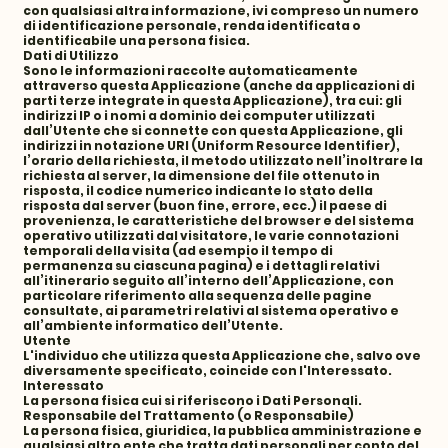
con qualsiasi altra informazione, ivi compreso un numero
di identificazione personale, renda identificata o
identificabile una persona fisica.
Dati di Utilizzo
Sono le informazioni raccolte automaticamente
attraverso questa Applicazione (anche da applicazioni di
parti terze integrate in questa Applicazione), tra cui: gli
indirizzi IP o i nomi a dominio dei computer utilizzati
dall’Utente che si connette con questa Applicazione, gli
indirizzi in notazione URI (Uniform Resource Identifier),
l’orario della richiesta, il metodo utilizzato nell’inoltrare la
richiesta al server, la dimensione del file ottenuto in
risposta, il codice numerico indicante lo stato della
risposta dal server (buon fine, errore, ecc.) il paese di
provenienza, le caratteristiche del browser e del sistema
operativo utilizzati dal visitatore, le varie connotazioni
temporali della visita (ad esempio il tempo di
permanenza su ciascuna pagina) e i dettagli relativi
all’itinerario seguito all’interno dell’Applicazione, con
particolare riferimento alla sequenza delle pagine
consultate, ai parametri relativi al sistema operativo e
all’ambiente informatico dell’Utente.
Utente
L'individuo che utilizza questa Applicazione che, salvo ove
diversamente specificato, coincide con l'Interessato.
Interessato
La persona fisica cui si riferiscono i Dati Personali.
Responsabile del Trattamento (o Responsabile)
La persona fisica, giuridica, la pubblica amministrazione e
qualsiasi altro ente che tratta dati personali per conto del