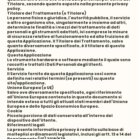
Titolare, secondo quanto esposto nella presente privacy
policy.
Titolare del Trattamento (o Titolare)
La persona fisica o giuridica, l'autorità pubblica, il servizio
o altro organismo che, singolarmente o insieme ad altri,
determina le finalità e i mezzi del trattamento di dati
personali e gli strumenti adottati, ivi comprese le misure
di sicurezza relative al funzionamento ed alla fruizione di
questa Applicazione. Il Titolare del Trattamento, salvo
quanto diversamente specificato, è il titolare di questa
Applicazione.
Questa Applicazione
Lo strumento hardware o software mediante il quale sono
raccolti e trattati i Dati Personali degli Utenti.
Servizio
Il Servizio fornito da questa Applicazione così come
definito nei relativi termini (se presenti) su questo
sito/applicazione.
Unione Europea (o UE)
Salvo ove diversamente specificato, ogni riferimento
all’Unione Europea contenuto in questo documento si
intende esteso a tutti gli attuali stati membri dell’Unione
Europea e dello Spazio Economico Europeo.
Cookie
Piccola porzione di dati conservata all'interno del
dispositivo dell'Utente.
Riferimenti legali
La presente informativa privacy è redatta sulla base di
molteplici ordinamenti legislativi, inclusi gli artt. 13 e 14 del
Regolamento (UE) 2016/679.