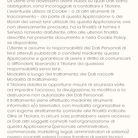
Gli Utenti che dovessero avere dubbi su quali Dati siano
obbligatori, sono incoraggiati a contattare il Titolare.
L’eventuale utilizzo di Cookie - o di altri strumenti di
tracciamento - da parte di questa Applicazione o dei
titolari dei servizi terzi utilizzati da questa Applicazione, ove
non diversamente precisato, ha la finalità di fornire il
Servizio richiesto dall'Utente, oltre alle ulteriori finalità
descritte nel presente documento e nella Cookie Policy,
se disponibile.
L'Utente si assume la responsabilità dei Dati Personali di
terzi ottenuti, pubblicati o condivisi mediante questa
Applicazione e garantisce di avere il diritto di comunicarli
o diffonderli, liberando il Titolare da qualsiasi
responsabilità verso terzi.
Modalità e luogo del trattamento dei Dati raccolti
Modalità di trattamento
Il Titolare adotta le opportune misure di sicurezza volte
ad impedire l’accesso, la divulgazione, la modifica o la
distruzione non autorizzate dei Dati Personali.
Il trattamento viene effettuato mediante strumenti
informatici e/o telematici, con modalità organizzative e
con logiche strettamente correlate alle finalità indicate.
Oltre al Titolare, in alcuni casi, potrebbero avere accesso
ai Dati altri soggetti coinvolti nell’organizzazione di
questa Applicazione (personale amministrativo,
commerciale, marketing, legali, amministratori di sistema)
ovvero soggetti esterni (come fornitori di servizi tecnici