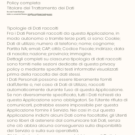
Policy completa
Titolare del Trattamento dei Dati
Rosaly Flower Boutique
Indirizzo email del Titolare:
info@rosalyflowerboutique.com
Tipologie di Dati raccolti
Fra i Dati Personali raccolti da questa Applicazione, in
modo autonomo o tramite terze parti, ci sono: Cookie;
Dati di utilizzo; numero di telefono; nome; cognome;
Partita IVA; email; CAP; città; Codice Fiscale; indirizzo; data
di nascita; nazione; provincia; immagine.
Dettagli completi su ciascuna tipologia di dati raccolti
sono forniti nelle sezioni dedicate di questa privacy
policy o mediante specifici testi informativi visualizzati
prima della raccolta dei dati stessi.
I Dati Personali possono essere liberamente forniti
dall'Utente o, nel caso di Dati di Utilizzo, raccolti
automaticamente durante l'uso di questa Applicazione.
Se non diversamente specificato, tutti i Dati richiesti da
questa Applicazione sono obbligatori. Se l’Utente rifiuta di
comunicarli, potrebbe essere impossibile per questa
Applicazione fornire il Servizio. Nei casi in cui questa
Applicazione indichi alcuni Dati come facoltativi, gli Utenti
sono liberi di astenersi dal comunicare tali Dati, senza
che ciò abbia alcuna conseguenza sulla disponibilità
del Servizio o sulla sua operatività.