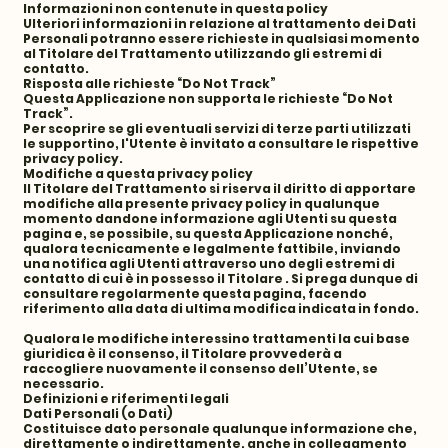
Informazioni non contenute in questa policy
Ulteriori informazioni in relazione al trattamento dei Dati
Personali potranno essere richieste in qualsiasi momento
al Titolare del Trattamento utilizzando gli estremi di
contatto.
Risposta alle richieste “Do Not Track”
Questa Applicazione non supporta le richieste “Do Not
Track”.
Per scoprire se gli eventuali servizi di terze parti utilizzati
le supportino, l'Utente è invitato a consultare le rispettive
privacy policy.
Modifiche a questa privacy policy
Il Titolare del Trattamento si riserva il diritto di apportare
modifiche alla presente privacy policy in qualunque
momento dandone informazione agli Utenti su questa
pagina e, se possibile, su questa Applicazione nonché,
qualora tecnicamente e legalmente fattibile, inviando
una notifica agli Utenti attraverso uno degli estremi di
contatto di cui è in possesso il Titolare . Si prega dunque di
consultare regolarmente questa pagina, facendo
riferimento alla data di ultima modifica indicata in fondo.
Qualora le modifiche interessino trattamenti la cui base
giuridica è il consenso, il Titolare provvederà a
raccogliere nuovamente il consenso dell’Utente, se
necessario.
Definizioni e riferimenti legali
Dati Personali (o Dati)
Costituisce dato personale qualunque informazione che,
direttamente o indirettamente, anche in collegamento