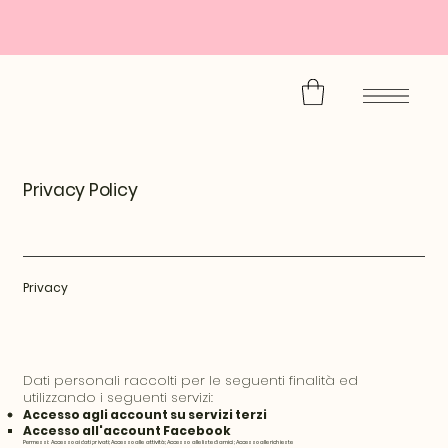
Privacy Policy
Privacy
Dati personali raccolti per le seguenti finalità ed
utilizzando i seguenti servizi:
Accesso agli account su servizi terzi
Accesso all'account Facebook
Permessi: Accesso ai dati privati; Accesso alle attività; Accesso alle liste di amici; Accesso alle richieste