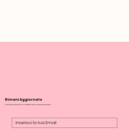
Rimani Aggiornato
Iscriviti per ricevere le nostre offerte e promozioni in tempo reale