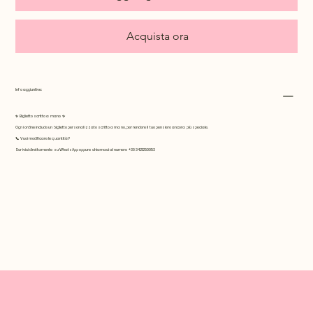
Acquista ora
Info aggiuntive:
✨
Biglietto scritto a mano
✨
Ogni ordine include un biglietto personalizzato scritto a mano, per rendere il tuo pensiero ancora più speciale.
📞
Vuoi modificare le quantità?
Scrivici direttamente su WhatsApp oppure chiamaci al numero +39 3421250053