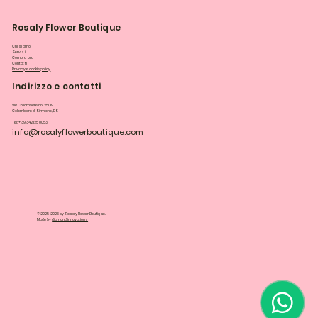
Rosaly Flower Boutique
Chi siamo
Servizi
Compra ora
Contatti
Privacy e cookie policy
Indirizzo e contatti
Via Colombare 66, 25019
Colombare di Sirmione, BS
Tel: +39 342 125 0053
info@rosalyflowerboutique.com
© 2025-2026 by Rosaly Flower Boutique.
Made by
diamondinnovations