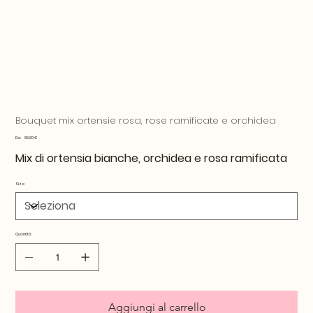
Bouquet mix ortensie rosa, rose ramificate e orchidea
Prezzo
Da
85,00 €
Mix di ortensia bianche, orchidea e rosa ramificata
Size
Quantità
Aggiungi al carrello