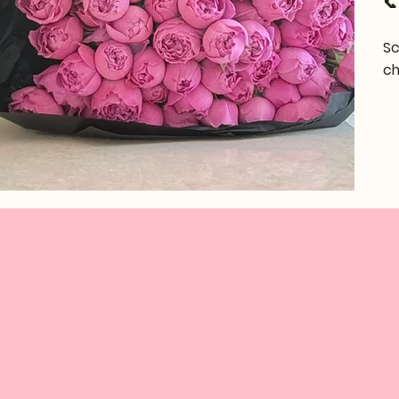

Sc
ch