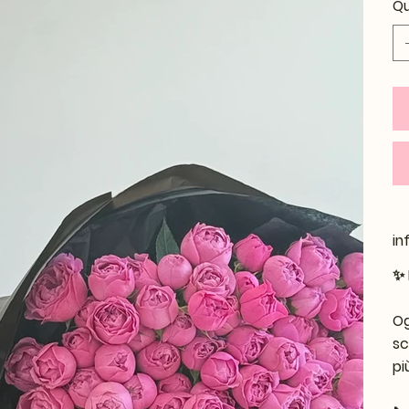
Qu
in
✨
Og
sc
pi