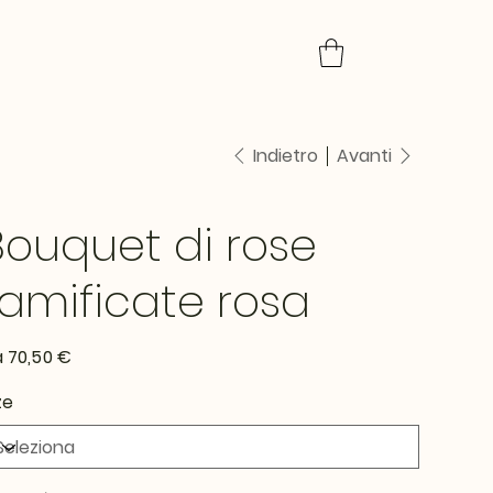
Indietro
Avanti
Bouquet di rose
ramificate rosa
Prezzo
a
70,50 €
ze