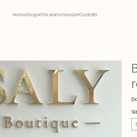
Home
Shop
Chi siamo
Servizi
Contatti
D
Si