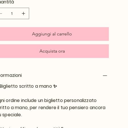
antità
Aggiungi al carrello
Acquista ora
formazioni
Biglietto scritto a mano
✨
ni ordine include un biglietto personalizzato
ritto a mano, per rendere il tuo pensiero ancora
ù speciale.