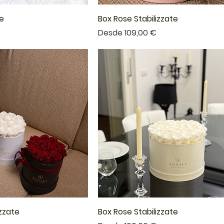
te
Box Rose Stabilizzate
a
Precio de oferta
Desde
109,00 €
izzate
Box Rose Stabilizzate