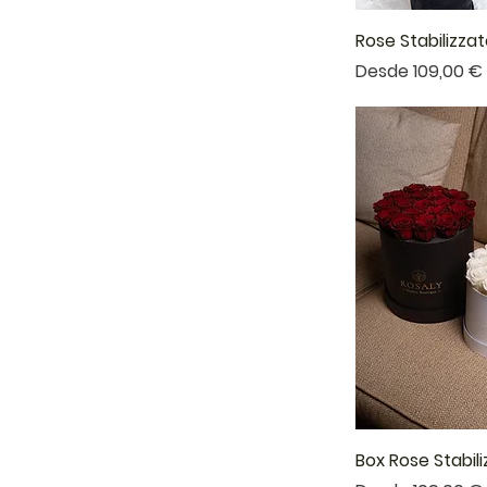
Rose Stabilizza
Precio de ofert
Desde
109,00 €
Box Rose Stabil