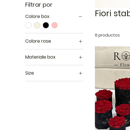
Filtrar por
Fiori stab
Colore box
6 productos
Colore rose
Materiale box
Mat
Size
Perlato
L
Velluto
M
S
XL
XS