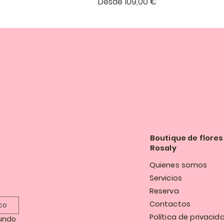
a
Precio de oferta
Desde
109,00 €
Boutique de flores
Rosaly
Quienes somos
Servicios
Reserva
Contactos
Política de privacid
undo 