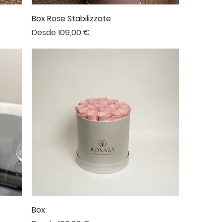
Box Rose Stabilizzate
Precio de oferta
Desde
109,00 €
Box