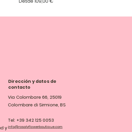
Precio de oferta
Desde
109,00 €
Dirección y datos de
contacto
Via Colombare 66, 25019
Colombare di Sirmione, BS
Tel: +39 342 125 0053
info@rosalyflowerboutique.com
ad y