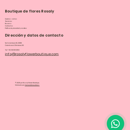
Boutique de flores Rosaly
Quienes somos
Servicios
Reserva
Contactos
Política de privacidad y cookies
Dirección y datos de contacto
Via Colombare 66, 25019
Colombare di Sirmione, BS
Tel: +39 342 125 0053
info@rosalyflowerboutique.com
© 2025 por Rosaly Flower Boutique.
Fabricado por
diamondinnovations