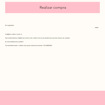
Realizar compra
Info aggiuntive:
✨
Biglietto scritto a mano
✨
Ogni ordine include un biglietto personalizzato scritto a mano, per rendere il tuo pensiero ancora più speciale.
📞
Vuoi modificare le quantità?
Scrivici direttamente su WhatsApp oppure chiamaci al numero +39 3421250053