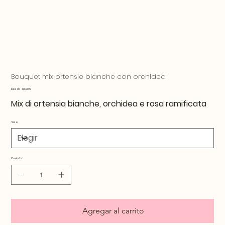
Bouquet mix ortensie bianche con orchidea
Precio
Desde
85,00 €
Mix di ortensia bianche, orchidea e rosa ramificata
Size
Cantidad
Agregar al carrito