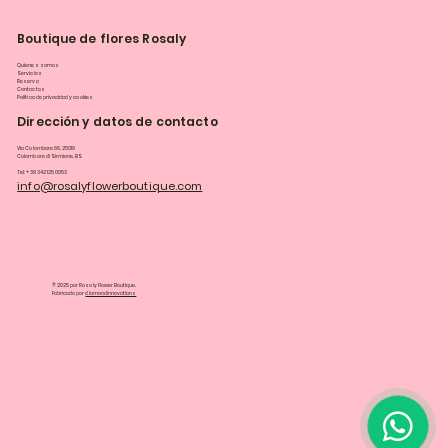
Boutique de flores Rosaly
Quienes somos
Servicios
Reserva
Contactos
Política de privacidad y cookies
Dirección y datos de contacto
Via Colombare 66, 25019
Colombare di Sirmione, BS
Tel: +39 342 125 0053
info@rosalyflowerboutique.com
© 2025 por Rosaly Flower Boutique.
Fabricado por
diamondinnovations