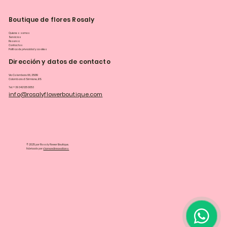
Boutique de flores Rosaly
Quienes somos
Servicios
Reserva
Contactos
Política de privacidad y cookies
Dirección y datos de contacto
Via Colombare 66, 25019
Colombare di Sirmione, BS
Tel: +39 342 125 0053
info@rosalyflowerboutique.com
© 2025 por Rosaly Flower Boutique.
Fabricado por
diamondinnovations