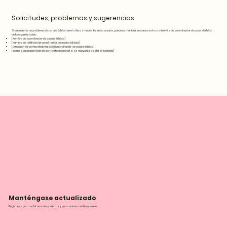
Solicitudes, problemas y sugerencias
Si encuentra un problema de accesibilidad en el sitio o si necesita más ayuda, puede comunicarse con nosotros a través del coordinador de accesibilidad
de la organización:
[Nombre del coordinador de accesibilidad]
[Número de teléfono del coordinador de accesibilidad]
[Dirección de correo electrónico del coordinador de accesibilidad]
[Ingrese cualquier dato de contacto adicional si es relevante o está disponible]
Manténgase actualizado
Regístrate para recibir nuestras ofertas y promociones en tiempo real.