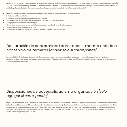
Hemos adaptado este sitio web de acuerdo con las directrices WCAG
[2.0 / 2.1 / 2.2 - seleccione la opción pertinente]
y lo hemos hecho accesible al nivel
[A /
AA / AAA - seleccione la opción pertinente]
. El contenido de este sitio web se ha adaptado para funcionar con tecnologías de asistencia, como lectores de
pantalla y el uso del teclado. Como parte de este esfuerzo, también hemos
[eliminar información irrelevante]
:
Utilicé el Asistente de accesibilidad para encontrar y solucionar posibles problemas de accesibilidad.
Establecer el idioma del sitio
Establecer el orden del contenido de las páginas del sitio
Se definieron estructuras de encabezado claras en todas las páginas del sitio
Se agregó texto alternativo a las imágenes.
Combinaciones de colores implementadas que cumplen con el contraste de color requerido
Se redujo el uso del movimiento en el sitio.
Se aseguró de que todos los videos, audios y archivos del sitio sean accesibles.
Declaración de conformidad parcial con la norma debido a
contenido de terceros
[añadir solo si corresponde]
La accesibilidad de ciertas páginas del sitio depende de contenido que no pertenece a la organización, sino a
[introduzca el nombre del tercero
correspondiente]
. Las siguientes páginas se ven afectadas:
[enumerar las URL de las páginas]
. Por lo tanto, declaramos cumplimiento parcial con el
estándar para estas páginas.
Disposiciones de accesibilidad en la organización
[solo
agregar si corresponde]
[Ingrese una descripción de las medidas de accesibilidad en las oficinas/sucursales físicas de su organización o negocio. La descripción puede incluir
todas las medidas de accesibilidad actuales, desde el inicio del servicio (p. ej., el estacionamiento o las estaciones de transporte público) hasta el final
(como el mostrador de atención al cliente, la mesa del restaurante, el aula, etc.). También es necesario especificar cualquier medida de accesibilidad
adicional, como servicios para personas con discapacidad y su ubicación, y accesorios de accesibilidad (p. ej., en sistemas de inducción de audio y
ascensores) disponibles para su uso].