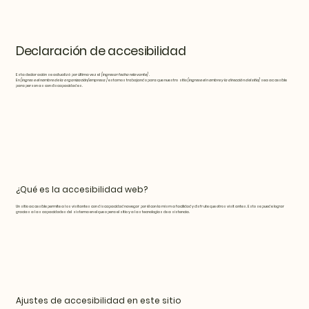
Declaración de accesibilidad
Esta declaración se actualizó por última vez el
[ingresar fecha relevante]
.
En
[ingrese el nombre de la organización/empresa]
estamos trabajando para que nuestro sitio
[ingrese el nombre y la dirección del sitio]
sea accesible
para personas con discapacidades.
¿Qué es la accesibilidad web?
Un sitio accesible permite a los visitantes con discapacidad navegar por él con la misma facilidad y disfrute que otros visitantes. Esto se puede lograr
gracias a las capacidades del sistema en el que opera el sitio y a las tecnologías de asistencia.
Ajustes de accesibilidad en este sitio