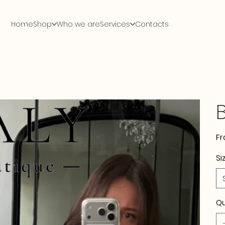
Home
Shop
Who we are
Services
Contacts
F
Si
Qu