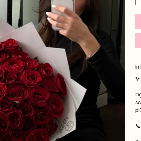
In
✨
Og
sc
pi
