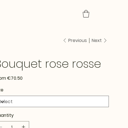
Previous
Next
Bouquet rose rosse
Price
rom
€70.50
ze
antity