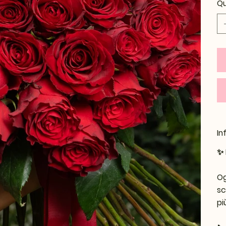
Qu
In
✨
Og
sc
pi