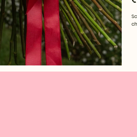

Sc
ch