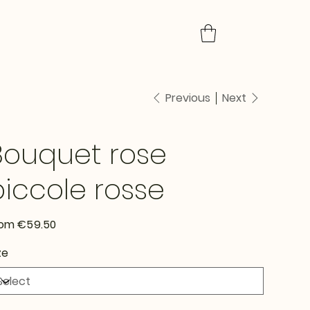
Previous
Next
Bouquet rose
piccole rosse
Price
rom
€59.50
ze