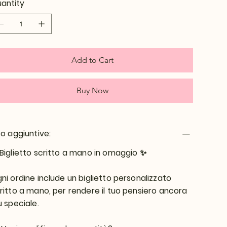
antity
Add to Cart
Buy Now
fo aggiuntive:
Biglietto scritto a mano in omaggio
✨
ni ordine include un biglietto personalizzato
ritto a mano, per rendere il tuo pensiero ancora
ù speciale.