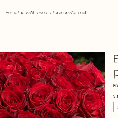
Home
Shop
Who we are
Services
Contacts
F
Si