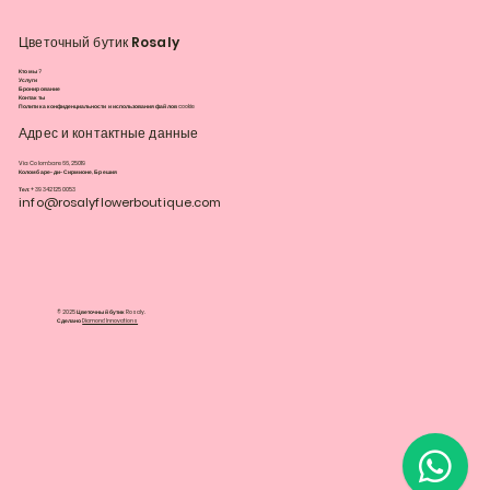
Цветочный бутик Rosaly
Кто мы?
Услуги
Бронирование
Контакты
Политика конфиденциальности и использования файлов cookie
Адрес и контактные данные
Via Colombare 66, 25019
Коломбаре-ди-Сирмионе, Брешия
Тел: +39 342 125 0053
info@rosalyflowerboutique.com
© 2025 Цветочный бутик Rosaly.
Сделано
DiamondInnovations